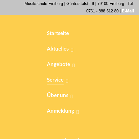
Musikschule Freiburg |
Günterstalstr. 9
| 79100 Freiburg | Tel:
0761 - 888 512 80 |
E-Mail
Startseite
Aktuelles
Angebote
Service
Über uns
Anmeldung