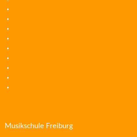
Ummeldung
Abmeldung
Öffnungszeiten und Ferien
Kontakt und Beratung
Gebühren und Ermäßigungen
Veranstaltungen / Aktuelles
Wettbewerbe
Begabtenförderung
Mietinstrumente
Musikschule Freiburg