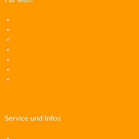
Vorschulkinder
Grundschulkinder
Jugendliche
Erwachsene
Menschen mit Behinderungen
Begabtenförderung
Ergänzungsfächer
Service und Infos
Anmeldung