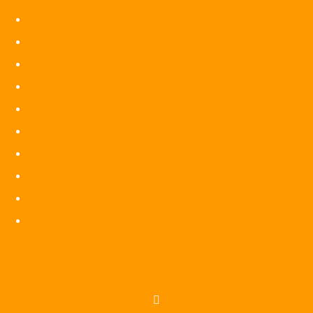
Auftrag und Konzept
Schulleitung
Kollegium
Trägerschaft und Vorstand
Elternbeirat
Förderverein
Partner
Stellenangebote
Impressum
Datenschutz