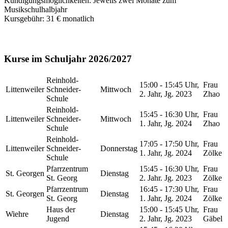
Kündigungsmöglichkeiten: Jeweils zwei Monate zum
Musikschulhalbjahr
Kursgebühr: 31 € monatlich
Kurse im Schuljahr 2026/2027
Reinhold-
15:00 - 15:45 Uhr,
Frau
Littenweiler
Schneider-
Mittwoch
2. Jahr, Jg. 2023
Zhao
Schule
Reinhold-
15:45 - 16:30 Uhr,
Frau
Littenweiler
Schneider-
Mittwoch
1. Jahr, Jg. 2024
Zhao
Schule
Reinhold-
17:05 - 17:50 Uhr,
Frau
Littenweiler
Schneider-
Donnerstag
1. Jahr, Jg. 2024
Zölke
Schule
Pfarrzentrum
15:45 - 16:30 Uhr,
Frau
St. Georgen
Dienstag
St. Georg
2. Jahr. Jg. 2023
Zölke
Pfarrzentrum
16:45 - 17:30 Uhr,
Frau
St. Georgen
Dienstag
St. Georg
1. Jahr, Jg. 2024
Zölke
Haus der
15:00 - 15:45 Uhr,
Frau
Wiehre
Dienstag
Jugend
2. Jahr, Jg. 2023
Gäbel