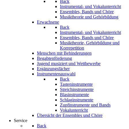
Back
Instrumental- und Vokalunterricht
Ensembles, Bands und Chöre
Musiktheorie und Gehörbildung
Erwachsene
Back
Instrumental- und Vokalunterricht
Ensembles, Bands und Chöre
Musiktheorie, Gehörbildung und
Korrepetition
Menschen mit Behinderungen
Begabtenförderung
Jugend musiziert und Wettbewerbe
Ergänzungsfächer
Instrumentenauswahl
Back
Tasteninstrumente
Streichinstrumente
Blasinstrumente
Schlaginstrumente
Zupfinstrumente und Bands
Vokalunterricht
Übersicht der Ensembles und Chöre
Service
Back