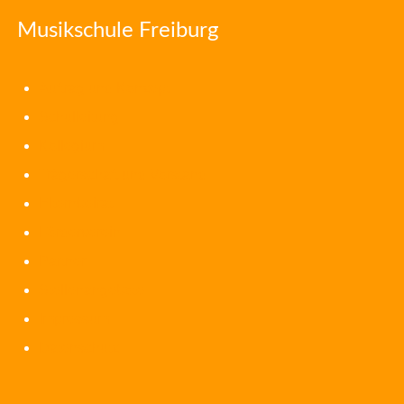
Musikschule Freiburg
Auftrag und Konzept
Schulleitung
Kollegium
Trägerschaft und Vorstand
Elternbeirat
Förderverein
Partner
Stellenangebote
Impressum
Datenschutz