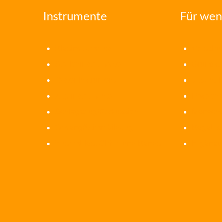
Instrumente
Für wen
Blasinstrumente
Vorschul
Streichinstrumente
Grundsc
Tasteninstrumente
Jugendl
Zupfinstrumente
Erwach
Schlagzeug/Perkussion
Mensche
Gesang/Stimmbildung
Begabte
Ensembles, Chöre und Bands
Ergänzu