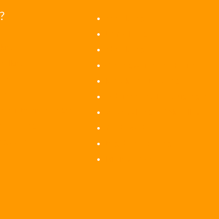
?
Anmeldung
Ummeldung
kinder
Abmeldung
hulkinder
Öffnungszeiten und Ferien
iche
Kontakt und Beratung
sene
Gebühren und Ermäßigungen
n mit Behinderungen
Veranstaltungen / Aktuelles
nförderung
Wettbewerbe
ngsfächer
Begabtenförderung
Mietinstrumente