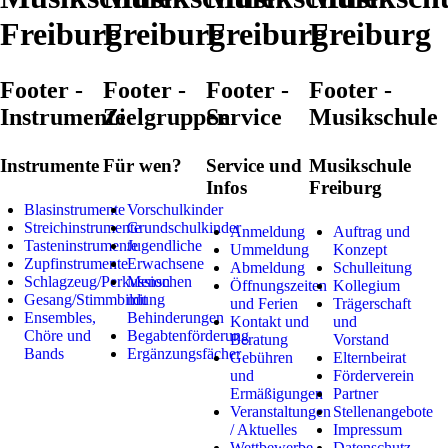
Freiburg
Freiburg
Freiburg
Freiburg
Footer -
Footer -
Footer -
Footer -
Instrumente
Zielgruppen
Service
Musikschule
Instrumente
Für wen?
Service und
Musikschule
Infos
Freiburg
Blasinstrumente
Vorschulkinder
Streichinstrumente
Grundschulkinder
Anmeldung
Auftrag und
Tasteninstrumente
Jugendliche
Ummeldung
Konzept
Zupfinstrumente
Erwachsene
Abmeldung
Schulleitung
Schlagzeug/Perkussion
Menschen
Öffnungszeiten
Kollegium
Gesang/Stimmbildung
mit
und Ferien
Trägerschaft
Ensembles,
Behinderungen
Kontakt und
und
Chöre und
Begabtenförderung
Beratung
Vorstand
Bands
Ergänzungsfächer
Gebühren
Elternbeirat
und
Förderverein
Ermäßigungen
Partner
Veranstaltungen
Stellenangebote
/ Aktuelles
Impressum
Wettbewerbe
Datenschutz